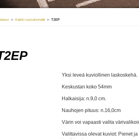
äätaso
››
Kaikki ruusukemallit
››
T2EP
T2EP
Yksi leveä kuviollinen laskoskehä.
Keskustan koko 54mm
Halkaisija: n.9,0 cm.
Nauhojen pituus: n.16,0cm
Värin voi vapaasti valita värivalik
Valittavissa olevat kuviot: Pienet ja