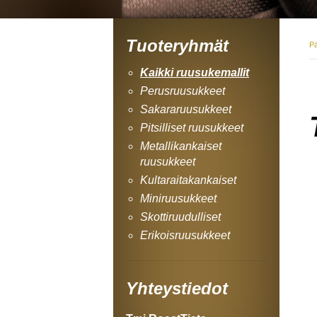
Tuoteryhmät
P
Kaikki ruusukemallit
Perusruusukkeet
Sakararuusukkeet
Pitsilliset ruusukkeet
Metallikankaiset
ruusukkeet
Kultaraitakankaiset
Miniruusukkeet
Skottiruudulliset
Erikoisruusukkeet
Yhteystiedot