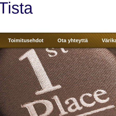
Tista
Toimitusehdot
Ota yhteyttä
Värik