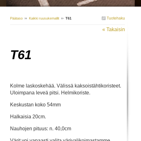
Tuotehaku
Päätaso
››
Kaikki ruusukemallit
››
T61
« Takaisin
T61
Kolme laskoskehää. Välissä kaksoistähtikoristeet.
Uloimpana leveä pitsi. Helmikoriste.
Keskustan koko 54mm
Halkaisia 20cm.
Nauhojen pituus: n. 40,0cm
Värit voi vapaasti valita värivalikoimastamme.