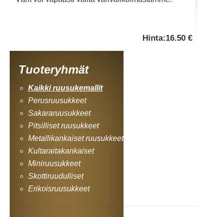
Hinta:
16.50 €
Tuoteryhmät
Kaikki ruusukemallit
Perusruusukkeet
Sakararuusukkeet
Pitsilliset ruusukkeet
Metallikankaiset ruusukkeet
Kultaraitakankaiset
Miniruusukkeet
Skottiruudulliset
Erikoisruusukkeet