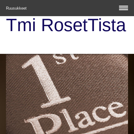
Ruusukkeet
Tmi RosetTista